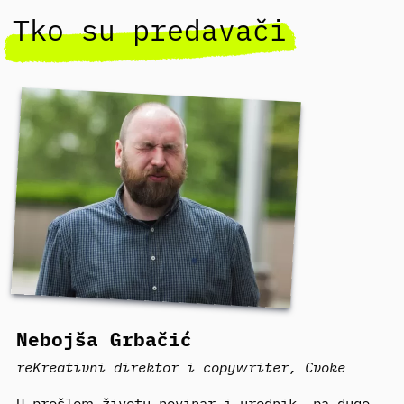
Tko su predavači
Nebojša Grbačić
reKreativni direktor i copywriter, Cvoke
U prošlom životu novinar i urednik, pa dugo