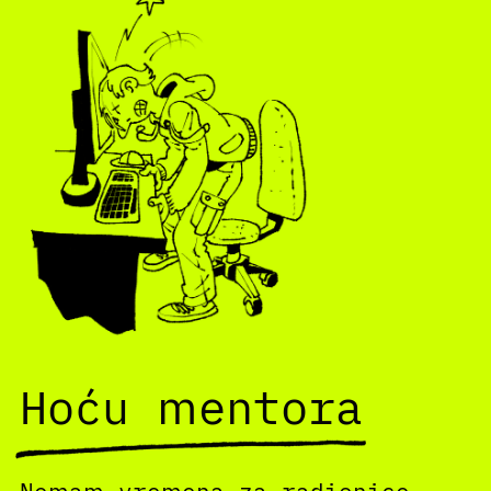
Hoću mentora
Nemam vremena za radionice,