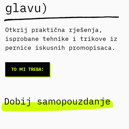
glavu)
Otkrij praktična rješenja,
isprobane tehnike i trikove iz
pernice iskusnih promopisaca.
TO MI TREBA!
Dobij samopouzdanje