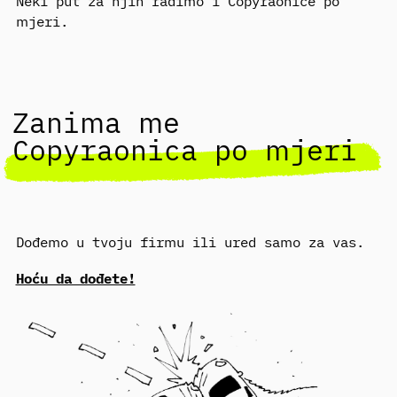
Neki put za njih radimo i Copyraonice po
mjeri.
Zanima me
Copyraonica po mjeri
Dođemo u tvoju firmu ili ured samo za vas.
Hoću da dođete!