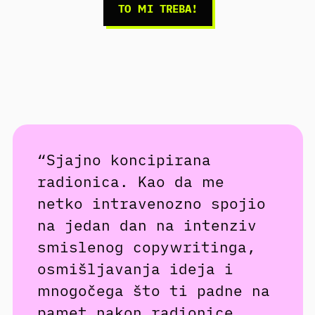
TO MI TREBA!
“Sjajno koncipirana
radionica. Kao da me
netko intravenozno spojio
na jedan dan na intenziv
smislenog copywritinga,
osmišljavanja ideja i
mnogočega što ti padne na
pamet nakon radionice.