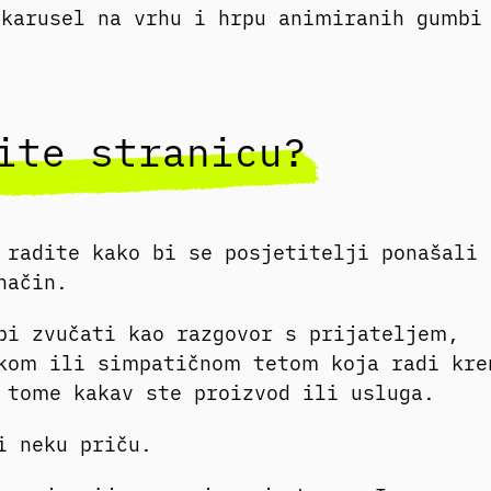
karusel na vrhu i hrpu animiranih gumbi
ite stranicu?
 radite kako bi se posjetitelji ponašali
 način.
bi zvučati kao razgovor s prijateljem,
kom ili simpatičnom tetom koja radi kre
 tome kakav ste proizvod ili usluga.
i neku priču.