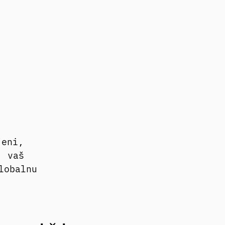
jeni,
, vaš
lobalnu