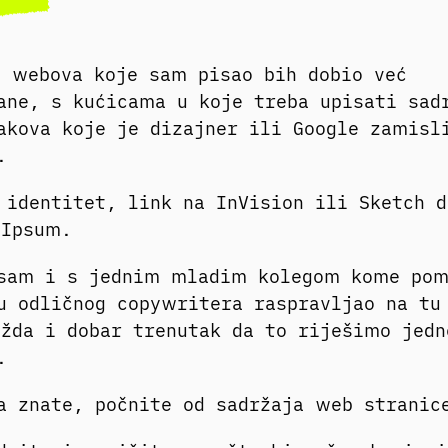
 webova koje sam pisao bih dobio već
ane, s kućicama u koje treba upisati sad
akova koje je dizajner ili Google zamisl
.
 identitet, link na InVision ili Sketch 
 Ipsum.
 sam i s jednim mladim kolegom kome po
u odličnog copywritera raspravljao na tu
žda i dobar trenutak da to riješimo jed
.
a znate, počnite od sadržaja web stranic