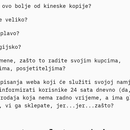
 ovo bolje od kineske kopije?
je veliko?
 plavo?
gijsko?
mene, zašto to radite svojim kupcima,
jima, posjetiteljima?
pisanja weba koji će služiti svojoj nam
informirati korisnike 24 sata dnevno (da
rodaja koja nema radno vrijeme, a ima g
, vi ga sklepate, jer...jer...zašto?