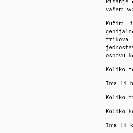
Pisanje 
vašem w
Kužim, 
genijaln
trikova,
jednosta
osnovu k
Koliko 
Ima li b
Koliko 
Koliko 
Ima li 