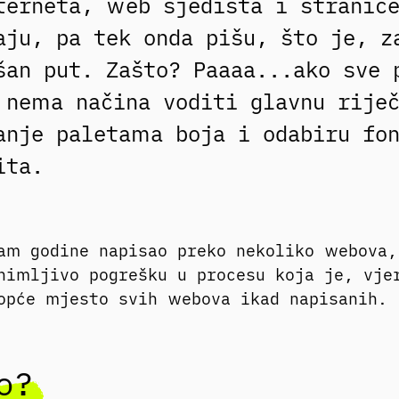
terneta, web sjedišta i stranice
aju, pa tek onda pišu, što je, z
šan put. Zašto? Paaaa...ako sve 
 nema načina voditi glavnu rije
anje paletama boja i odabiru fon
čita.
am godine napisao preko nekoliko webova
nimljivo pogrešku u procesu koja je, vje
opće mjesto svih webova ikad napisanih.
o?