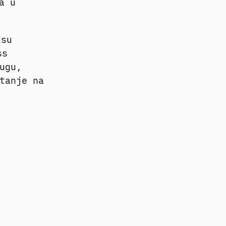
a u
 su
ss
ugu,
tanje na