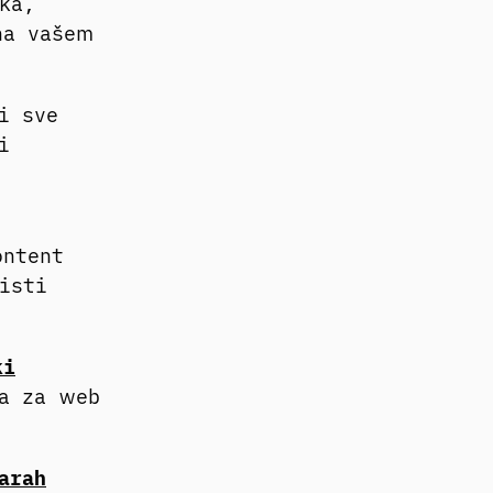
ka,
na vašem
i sve
i
ontent
isti
ki
ja za web
arah