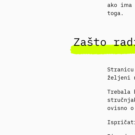
ako ima 
toga.
Zašto rad
Stranicu
željeni
Trebala 
stručnja
ovisno o
Ispričat