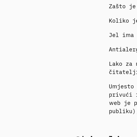
Zašto je
Koliko 
Jel ima
Antialer
Lako za 
čitatel
Umjesto 
privući 
web je p
publiku)