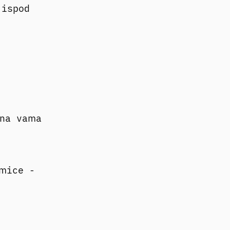
 ispod
 na vama
mice -