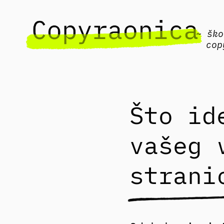
~ ško
cop
Što id
vašeg 
strani