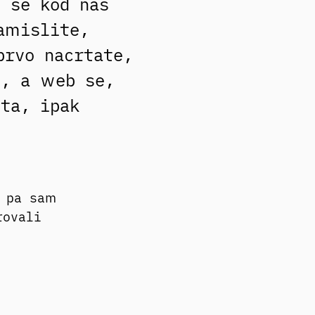
 se kod nas
amislite,
prvo nacrtate,
č, a web se,
ta, ipak
, pa sam
rovali