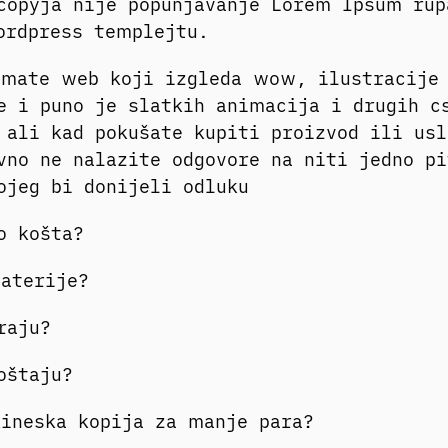
copyja nije popunjavanje Lorem Ipsum rup
ordpress templejtu.
imate web koji izgleda wow, ilustracije
e i puno je slatkih animacija i drugih c
 ali kad pokušate kupiti proizvod ili usl
vno ne nalazite odgovore na niti jedno pi
ojeg bi donijeli odluku
to košta?
aterije?
traju?
koštaju?
kineska kopija za manje para?