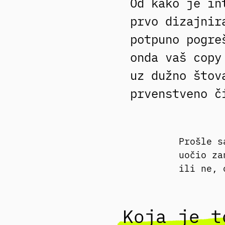
Od kako je in
prvo dizajnir
potpuno pogre
onda vaš copy
uz dužno štov
prvenstveno 
Prošle s
uočio za
ili ne, 
Koja je t