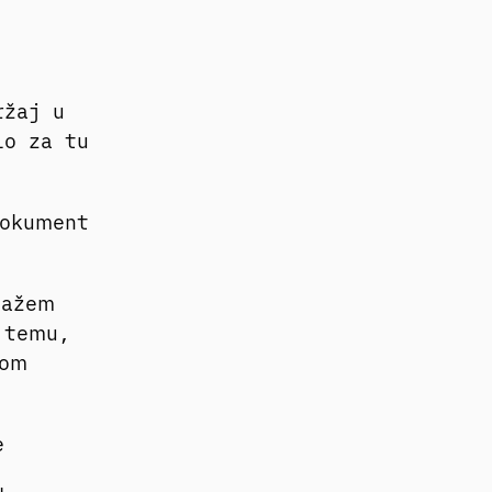
ržaj u
io za tu
dokument
mažem
 temu,
nom
e