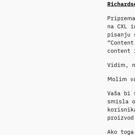
Richards
Priprema
na CXL i
pisanju
“Content
content 
Vidim, n
Molim v
Vaša bi 
smisla o
korisnik
proizvod
Ako toga