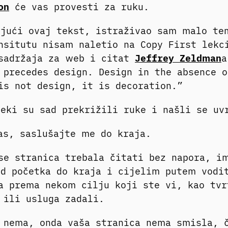
on
će vas provesti za ruku.
jući ovaj tekst, istraživao sam malo te
nsitutu nisam naletio na Copy First lekc
 sadržaja za web i citat
Jeffrey Zeldman
a
 precedes design. Design in the absence o
is not design, it is decoration.”
eki su sad prekrižili ruke i našli se uv
as, saslušajte me do kraja.
se stranica trebala čitati bez napora, i
d početka do kraja i cijelim putem vodi
a prema nekom cilju koji ste vi, kao tvr
 ili usluga zadali.
 nema, onda vaša stranica nema smisla, 