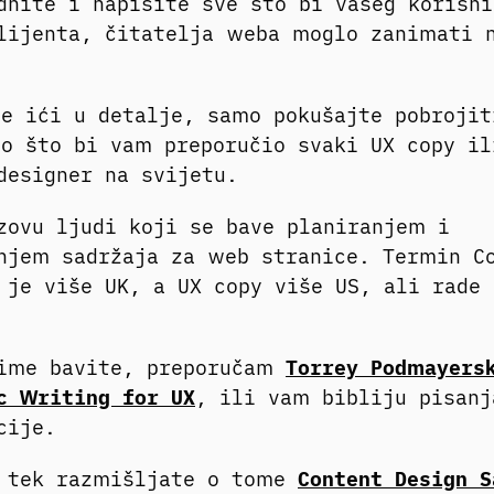
dnite i napišite sve što bi vašeg korisni
lijenta, čitatelja weba moglo zanimati 
e ići u detalje, samo pokušajte pobrojit
o što bi vam preporučio svaki UX copy il
designer na svijetu.
zovu ljudi koji se bave planiranjem i
njem sadržaja za web stranice. Termin C
 je više UK, a UX copy više US, ali rade 
time bavite, preporučam
Torrey Podmayers
c Writing for UX
, ili vam bibliju pisan
acije.
o tek razmišljate o tome
Content Design S