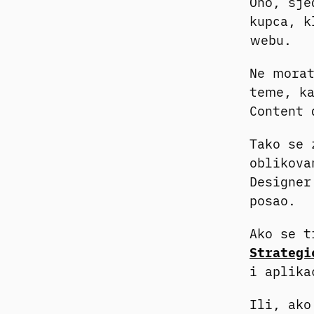
Ono, sje
kupca, k
webu.
Ne morat
teme, ka
Content 
Tako se 
oblikova
Designer
posao.
Ako se 
Strategi
i aplik
Ili, ak