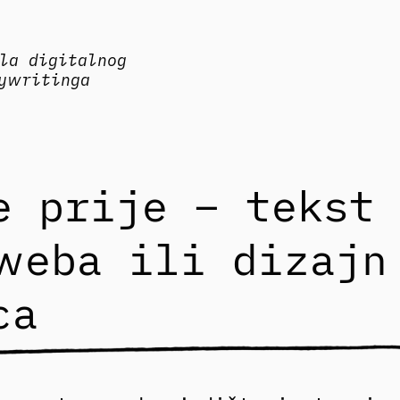
la digitalnog
ywritinga
e prije – tekst
weba ili dizajn
ca