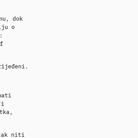
mu, dok
iju o
:
f
rijeđeni.
mati
ti
tka,
čak niti